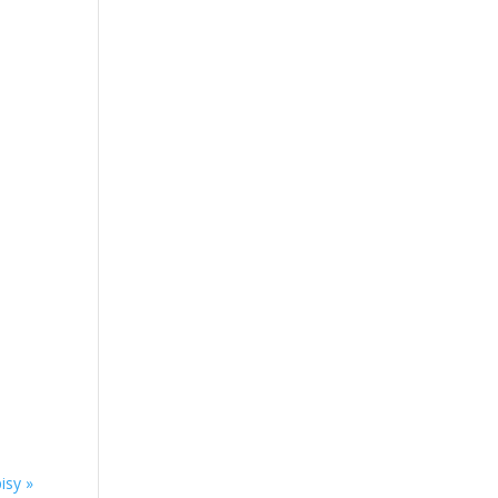
isy »