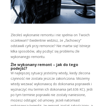
Zleciłeś wykonanie remontu i nie spełnia on Twoich
oczekiwań? Ewidentnie widzisz, że „fachowcy”
odstawili cyrk przy remoncie? Nie martw się! Istnieje
kilka sposobów, aby pozbyć się problemu źle
wykonanego remontu.
Źle wykonany remont – jak do tego
podejść?
W najlepszej sytuacji jesteśmy wtedy, kiedy zlecona
czynność nie została jeszcze zakończona. Możemy
wtedy wezwać wykonawcę do dokonania poprawek i
wyznaczyć mu termin ich dokonania (art.636 KC). Jeśli
po tym terminie poprawki nie zostały naniesione,
możesz odstąpić od umowy. Jeżeli natomiast
wykonawca twierdzi, że remont został zakończony, a